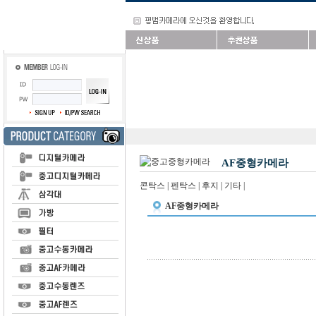
AF중형카메라
콘탁스
|
펜탁스
|
후지
|
기타
|
AF중형카메라